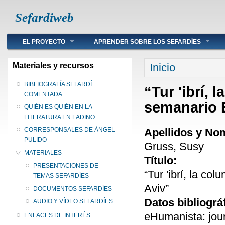
Sefardiweb
Main menu
EL PROYECTO
APRENDER SOBRE LOS SEFARDÍES
Se encuentra ust
Materiales y recursos
Inicio
BIBLIOGRAFÍA SEFARDÍ
“Tur 'ibrí, 
COMENTADA
semanario E
QUIÉN ES QUIÉN EN LA
LITERATURA EN LADINO
Apellidos y No
CORRESPONSALES DE ÁNGEL
PULIDO
Gruss, Susy
MATERIALES
Título:
PRESENTACIONES DE
“Tur 'ibrí, la c
TEMAS SEFARDÍES
Aviv”
DOCUMENTOS SEFARDÍES
Datos bibliográ
AUDIO Y VÍDEO SEFARDÍES
eHumanista: jour
ENLACES DE INTERÉS