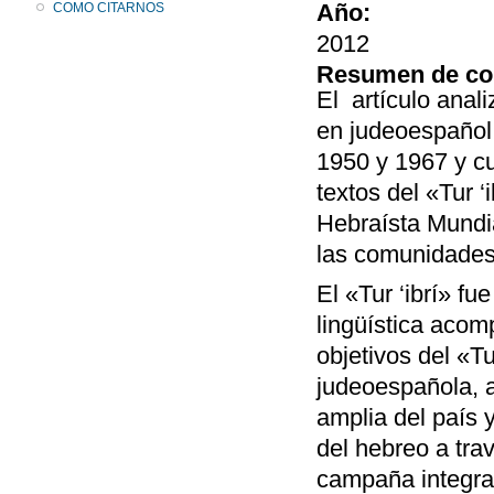
Año:
COMO CITARNOS
2012
Resumen de co
El artículo anali
en judeoespaño
1950 y 1967 y cu
textos del «Tur ‘i
Hebraísta Mundia
las comunidades 
El «Tur ‘ibrí» fu
lingüística acom
objetivos del «Tu
judeoespañola, a
amplia del país
del hebreo a tra
campaña integrac