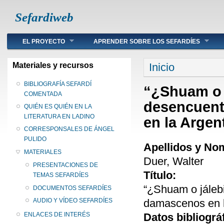
Sefardiweb
Main menu
EL PROYECTO
APRENDER SOBRE LOS SEFARDÍES
Se encuentra ust
Materiales y recursos
Inicio
BIBLIOGRAFÍA SEFARDÍ
“¿Shuam o 
COMENTADA
desencuent
QUIÉN ES QUIÉN EN LA
LITERATURA EN LADINO
en la Argen
CORRESPONSALES DE ÁNGEL
PULIDO
Apellidos y No
MATERIALES
Duer, Walter
PRESENTACIONES DE
Título:
TEMAS SEFARDÍES
“¿Shuam o jáleb
DOCUMENTOS SEFARDÍES
damascenos en l
AUDIO Y VÍDEO SEFARDÍES
Datos bibliográ
ENLACES DE INTERÉS