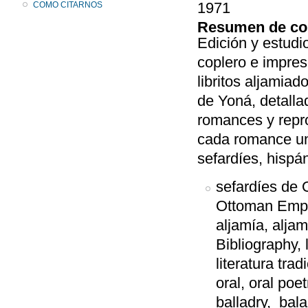
1971
COMO CITARNOS
Resumen de co
Edición y estudi
coplero e impre
libritos aljamiad
de Yoná, detalla
romances y repr
cada romance un 
sefardíes, hispá
sefardíes de 
Ottoman Empir
aljamía, aljam
Bibliography, li
literatura trad
oral, oral poe
balladry, bala