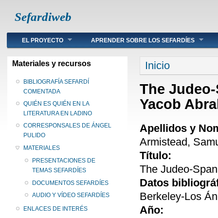
Sefardiweb
Main menu
EL PROYECTO
APRENDER SOBRE LOS SEFARDÍES
Se encuentra ust
Materiales y recursos
Inicio
BIBLIOGRAFÍA SEFARDÍ
The Judeo-
COMENTADA
Yacob Abr
QUIÉN ES QUIÉN EN LA
LITERATURA EN LADINO
Apellidos y No
CORRESPONSALES DE ÁNGEL
PULIDO
Armistead, Samu
MATERIALES
Título:
PRESENTACIONES DE
The Judeo-Span
TEMAS SEFARDÍES
Datos bibliográ
DOCUMENTOS SEFARDÍES
Berkeley-Los Áng
AUDIO Y VÍDEO SEFARDÍES
Año:
ENLACES DE INTERÉS