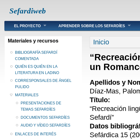
Sefardiweb
Main menu
EL PROYECTO
APRENDER SOBRE LOS SEFARDÍES
Se encuentra ust
Materiales y recursos
Inicio
BIBLIOGRAFÍA SEFARDÍ
“Recreación 
COMENTADA
un Romance
QUIÉN ES QUIÉN EN LA
LITERATURA EN LADINO
Apellidos y No
CORRESPONSALES DE ÁNGEL
PULIDO
Díaz-Mas, Palo
MATERIALES
Título:
PRESENTACIONES DE
“Recreación ling
TEMAS SEFARDÍES
Sefardí”
DOCUMENTOS SEFARDÍES
Datos bibliográ
AUDIO Y VÍDEO SEFARDÍES
Sefárdica 15 (20
ENLACES DE INTERÉS