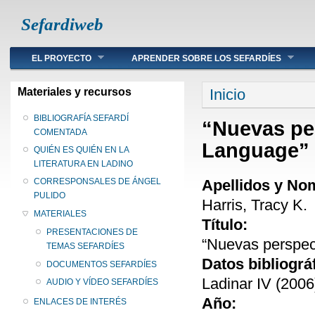
Sefardiweb
Main menu
EL PROYECTO
APRENDER SOBRE LOS SEFARDÍES
Se encuentra ust
Materiales y recursos
Inicio
BIBLIOGRAFÍA SEFARDÍ
“Nuevas per
COMENTADA
Language”
QUIÉN ES QUIÉN EN LA
LITERATURA EN LADINO
Apellidos y No
CORRESPONSALES DE ÁNGEL
PULIDO
Harris, Tracy K.
MATERIALES
Título:
PRESENTACIONES DE
“Nuevas perspec
TEMAS SEFARDÍES
Datos bibliográ
DOCUMENTOS SEFARDÍES
Ladinar IV (2006
AUDIO Y VÍDEO SEFARDÍES
Año:
ENLACES DE INTERÉS