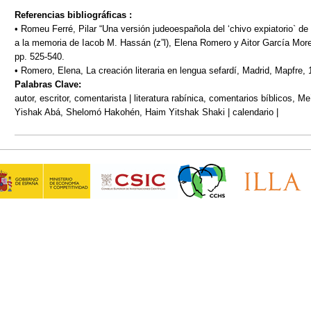
Referencias bibliográficas :
• Romeu Ferré, Pilar “Una versión judeoespañola del ‘chivo expiatorio` de
a la memoria de Iacob M. Hassán (z”l), Elena Romero y Aitor García Moren
pp. 525-540.
• Romero, Elena, La creación literaria en lengua sefardí, Madrid, Mapfre, 
Palabras Clave:
autor, escritor, comentarista | literatura rabínica, comentarios bíblicos, M
Yishak Abá, Shelomó Hakohén, Haim Yitshak Shaki | calendario |