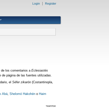
Login
Register
o de los comentarios a
Eclesiastés
 de página de las fuentes utilizadas.
dario, el
Séfer zikarón
(Costantinopla,
k Abá
,
Shelomó Hakohén
o
Haim
TMAP.PDM