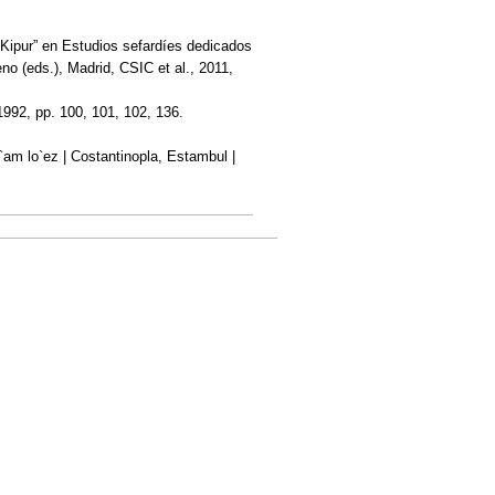
 Kipur” en Estudios sefardíes dedicados
o (eds.), Madrid, CSIC et al., 2011,
1992, pp. 100, 101, 102, 136.
e`am lo`ez | Costantinopla, Estambul |