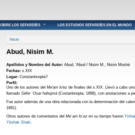
OBRE LOS SEFARDÍES
LOS ESTUDIOS SEFARDÍES EN EL MUNDO
Se encuentra usted aquí
Inicio
Abud, Nisim M.
Apellidos y Nombre del Autor:
Abud, 'Abud / Nisim M., Nisim Moshé
Fechas:
s.XIX
Lugar:
Constantinopla?
Perfil:
Uno de los autores del
Me'am lo'ez
de finales del s.XIX. Llevó a cabo un
llamado
Séfer `Osar hahojmá
(Costantinopla, 1898), con anotaciones a pie
Fue autor además de una obra relacionada con la determinación del calen
1881).
Otros autores de comentarios del
Me`am lo`ez
en su tiempo fueron
Yisha
Yitshak Shaki
.