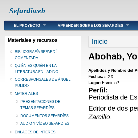
Sefardiweb
Main menu
EL PROYECTO
APRENDER SOBRE LOS SEFARDÍES
Se encuentra ust
Materiales y recursos
Inicio
BIBLIOGRAFÍA SEFARDÍ
Abohab, Y
COMENTADA
QUIÉN ES QUIÉN EN LA
Apellidos y Nombre del A
LITERATURA EN LADINO
Fechas:
s.XX
CORRESPONSALES DE ÁNGEL
Lugar:
Esmirna?
PULIDO
Perfil:
MATERIALES
Periodista de Es
PRESENTACIONES DE
Editor de dos pe
TEMAS SEFARDÍES
Zarcillo
.
DOCUMENTOS SEFARDÍES
AUDIO Y VÍDEO SEFARDÍES
ENLACES DE INTERÉS