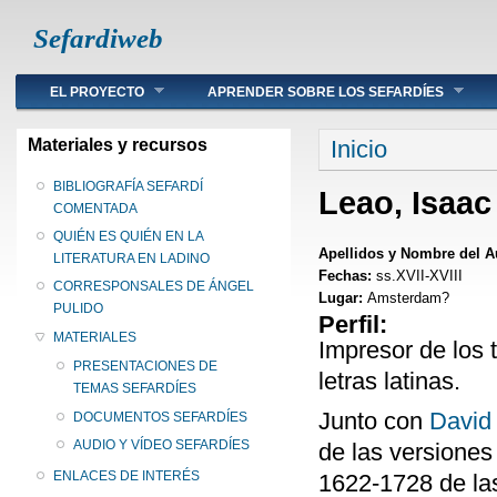
Sefardiweb
Main menu
EL PROYECTO
APRENDER SOBRE LOS SEFARDÍES
Se encuentra ust
Materiales y recursos
Inicio
BIBLIOGRAFÍA SEFARDÍ
Leao, Isaac
COMENTADA
QUIÉN ES QUIÉN EN LA
Apellidos y Nombre del A
LITERATURA EN LADINO
Fechas:
ss.XVII-XVIII
CORRESPONSALES DE ÁNGEL
Lugar:
Amsterdam?
PULIDO
Perfil:
MATERIALES
Impresor de los
PRESENTACIONES DE
letras latinas.
TEMAS SEFARDÍES
Junto con
David
DOCUMENTOS SEFARDÍES
AUDIO Y VÍDEO SEFARDÍES
de las versione
ENLACES DE INTERÉS
1622-1728 de la