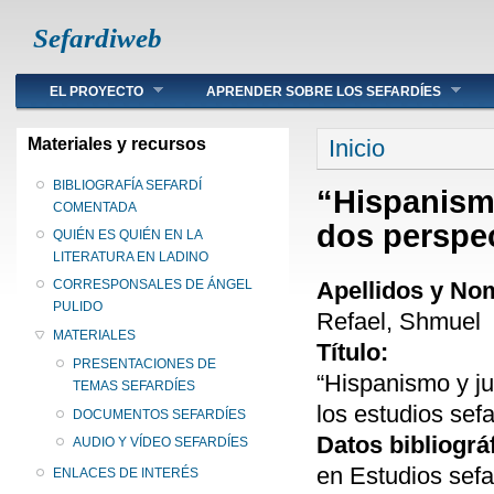
Sefardiweb
Main menu
EL PROYECTO
APRENDER SOBRE LOS SEFARDÍES
Se encuentra ust
Materiales y recursos
Inicio
BIBLIOGRAFÍA SEFARDÍ
“Hispanism
COMENTADA
dos perspec
QUIÉN ES QUIÉN EN LA
LITERATURA EN LADINO
Apellidos y No
CORRESPONSALES DE ÁNGEL
PULIDO
Refael, Shmuel
MATERIALES
Título:
PRESENTACIONES DE
“Hispanismo y j
TEMAS SEFARDÍES
los estudios sefa
DOCUMENTOS SEFARDÍES
Datos bibliográ
AUDIO Y VÍDEO SEFARDÍES
en Estudios sef
ENLACES DE INTERÉS