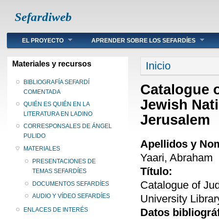
Sefardiweb
Main menu
EL PROYECTO
APRENDER SOBRE LOS SEFARDÍES
Se encuentra ust
Materiales y recursos
Inicio
BIBLIOGRAFÍA SEFARDÍ
Catalogue 
COMENTADA
Jewish Nati
QUIÉN ES QUIÉN EN LA
LITERATURA EN LADINO
Jerusalem
CORRESPONSALES DE ÁNGEL
PULIDO
Apellidos y No
MATERIALES
Yaari, Abraham
PRESENTACIONES DE
Título:
TEMAS SEFARDÍES
Catalogue of Ju
DOCUMENTOS SEFARDÍES
University Libra
AUDIO Y VÍDEO SEFARDÍES
Datos bibliográ
ENLACES DE INTERÉS