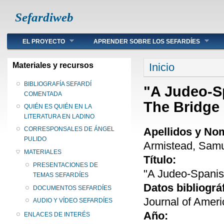
Sefardiweb
Main menu
EL PROYECTO
APRENDER SOBRE LOS SEFARDÍES
Se encuentra ust
Materiales y recursos
Inicio
BIBLIOGRAFÍA SEFARDÍ
"A Judeo-Sp
COMENTADA
The Bridge 
QUIÉN ES QUIÉN EN LA
LITERATURA EN LADINO
Apellidos y No
CORRESPONSALES DE ÁNGEL
PULIDO
Armistead, Samu
MATERIALES
Título:
PRESENTACIONES DE
"A Judeo-Spanish
TEMAS SEFARDÍES
Datos bibliográ
DOCUMENTOS SEFARDÍES
Journal of Ameri
AUDIO Y VÍDEO SEFARDÍES
Año:
ENLACES DE INTERÉS