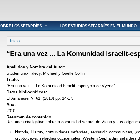
OBRE LOS SEFARDÍES
LOS ESTUDIOS SEFARDÍES EN EL MUNDO
Se encuentra usted aquí
Inicio
“Era una vez ... La Komunidad Israelit-e
Apellidos y Nombre del Autor:
Studemund-Halevy, Michael y Gaëlle Collin
Título:
“Era una vez ... La Komunidad Israelit-espanyola de Vyena”
Datos bibliográficos:
El Amaneser V, 61, (2010) pp. 14-17.
Año:
2010
Resumen de contenido:
Resumen divulgativo sobre la comunidad sefardí de Viena y sus orígenes
historia, History, comunidades sefardíes, sephardic communities, ,c
crypto-Jews, sefardíes occidentales, Western Sephardim,sefardíes d