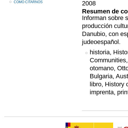
2008
COMO CITARNOS
Resumen de co
Informan sobre s
producción cultur
Danubio, con esp
judeoespañol.
historia, His
Communities,s
otomano, Otto
Bulgaria, Aust
libro, History
imprenta, print