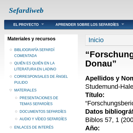
Sefardiweb
Main menu
EL PROYECTO
APRENDER SOBRE LOS SEFARDÍES
Se encuentra ust
Materiales y recursos
Inicio
BIBLIOGRAFÍA SEFARDÍ
“Forschungs
COMENTADA
Donau”
QUIÉN ES QUIÉN EN LA
LITERATURA EN LADINO
Apellidos y No
CORRESPONSALES DE ÁNGEL
PULIDO
Studemund-Halev
MATERIALES
Título:
PRESENTACIONES DE
“Forschungsberi
TEMAS SEFARDÍES
Datos bibliográ
DOCUMENTOS SEFARDÍES
Biblos 57, 1 (20
AUDIO Y VÍDEO SEFARDÍES
Año:
ENLACES DE INTERÉS