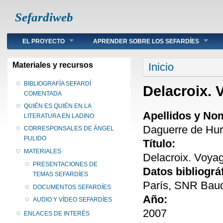
Sefardiweb
Main menu
EL PROYECTO
APRENDER SOBRE LOS SEFARDÍES
Se encuentra ust
Materiales y recursos
Inicio
BIBLIOGRAFÍA SEFARDÍ
Delacroix. 
COMENTADA
QUIÉN ES QUIÉN EN LA
Apellidos y No
LITERATURA EN LADINO
Daguerre de Hur
CORRESPONSALES DE ÁNGEL
PULIDO
Título:
MATERIALES
Delacroix. Voya
PRESENTACIONES DE
Datos bibliográ
TEMAS SEFARDÍES
París, SNR Baud
DOCUMENTOS SEFARDÍES
Año:
AUDIO Y VÍDEO SEFARDÍES
2007
ENLACES DE INTERÉS