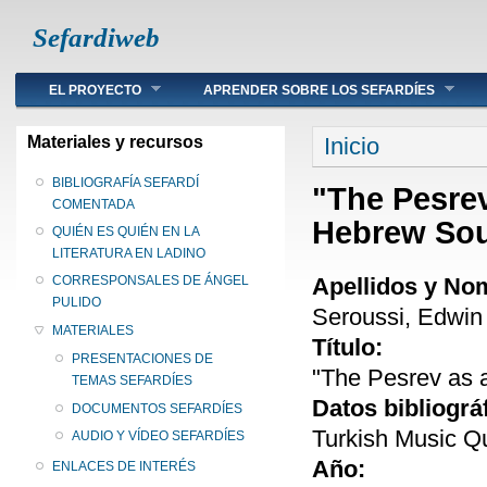
Sefardiweb
Main menu
EL PROYECTO
APRENDER SOBRE LOS SEFARDÍES
Se encuentra ust
Materiales y recursos
Inicio
BIBLIOGRAFÍA SEFARDÍ
"The Pesrev
COMENTADA
Hebrew Sou
QUIÉN ES QUIÉN EN LA
LITERATURA EN LADINO
Apellidos y No
CORRESPONSALES DE ÁNGEL
PULIDO
Seroussi, Edwin
MATERIALES
Título:
PRESENTACIONES DE
"The Pesrev as 
TEMAS SEFARDÍES
Datos bibliográ
DOCUMENTOS SEFARDÍES
Turkish Music Qu
AUDIO Y VÍDEO SEFARDÍES
Año:
ENLACES DE INTERÉS