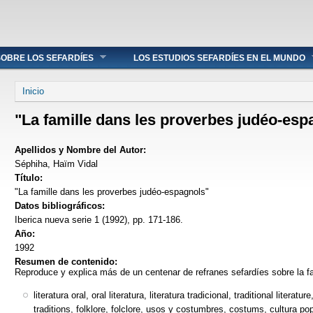
OBRE LOS SEFARDÍES
LOS ESTUDIOS SEFARDÍES EN EL MUNDO
Se encuentra usted aquí
Inicio
"La famille dans les proverbes judéo-esp
Apellidos y Nombre del Autor:
Séphiha, Haïm Vidal
Título:
"La famille dans les proverbes judéo-espagnols"
Datos bibliográficos:
Iberica nueva serie 1 (1992), pp. 171-186.
Año:
1992
Resumen de contenido:
Reproduce y explica más de un centenar de refranes sefardíes sobre la fa
literatura oral, oral literatura, literatura tradicional, traditional literatur
traditions, folklore, folclore, usos y costumbres, costums, cultura popu