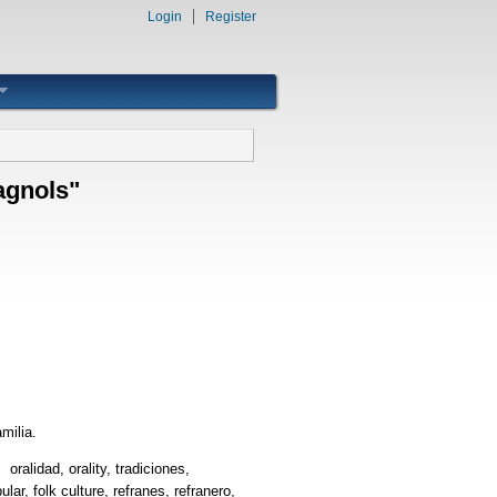
Login
Register
agnols"
milia.
e, oralidad, orality, tradiciones,
lar, folk culture, refranes, refranero,