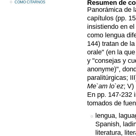
Resumen de co
COMO CITARNOS
Panorámica de la
capítulos (pp. 15
insistiendo en e
como lengua dife
144) tratan de la 
orale" (en la qu
y "consejas y cue
anonyme)", dond
paralitúrgicas; III
Me`am lo`ez
; V)
En pp. 147-232 i
tomados de fuen
lengua, laguag
Spanish, ladin
literatura, lite