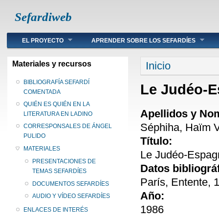
Sefardiweb
Main menu
EL PROYECTO
APRENDER SOBRE LOS SEFARDÍES
Se encuentra ust
Materiales y recursos
Inicio
BIBLIOGRAFÍA SEFARDÍ
Le Judéo-E
COMENTADA
QUIÉN ES QUIÉN EN LA
Apellidos y No
LITERATURA EN LADINO
Séphiha, Haïm V
CORRESPONSALES DE ÁNGEL
PULIDO
Título:
MATERIALES
Le Judéo-Espag
PRESENTACIONES DE
Datos bibliográ
TEMAS SEFARDÍES
París, Entente, 
DOCUMENTOS SEFARDÍES
Año:
AUDIO Y VÍDEO SEFARDÍES
1986
ENLACES DE INTERÉS