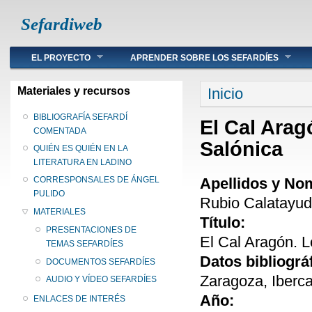
Sefardiweb
Main menu
EL PROYECTO
APRENDER SOBRE LOS SEFARDÍES
Se encuentra ust
Materiales y recursos
Inicio
BIBLIOGRAFÍA SEFARDÍ
El Cal Arag
COMENTADA
Salónica
QUIÉN ES QUIÉN EN LA
LITERATURA EN LADINO
Apellidos y No
CORRESPONSALES DE ÁNGEL
PULIDO
Rubio Calatayud
MATERIALES
Título:
PRESENTACIONES DE
El Cal Aragón. 
TEMAS SEFARDÍES
Datos bibliográ
DOCUMENTOS SEFARDÍES
Zaragoza, Iberca
AUDIO Y VÍDEO SEFARDÍES
Año:
ENLACES DE INTERÉS