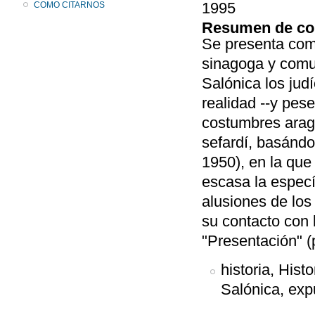
1995
COMO CITARNOS
Resumen de co
Se presenta com
sinagoga y comun
Salónica los jud
realidad --y pese
costumbres arago
sefardí, basándo
1950), en la qu
escasa la especí
alusiones de lo
su contacto con 
"Presentación" (
historia, Hist
Salónica, expu