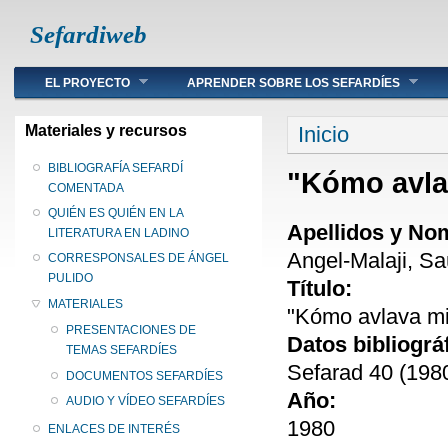
Sefardiweb
Main menu
EL PROYECTO
APRENDER SOBRE LOS SEFARDÍES
Se encuentra ust
Materiales y recursos
Inicio
BIBLIOGRAFÍA SEFARDÍ
"Kómo avla
COMENTADA
QUIÉN ES QUIÉN EN LA
Apellidos y No
LITERATURA EN LADINO
Angel-Malaji, Sa
CORRESPONSALES DE ÁNGEL
PULIDO
Título:
MATERIALES
"Kómo avlava mi
PRESENTACIONES DE
Datos bibliográ
TEMAS SEFARDÍES
Sefarad 40 (1980
DOCUMENTOS SEFARDÍES
Año:
AUDIO Y VÍDEO SEFARDÍES
1980
ENLACES DE INTERÉS