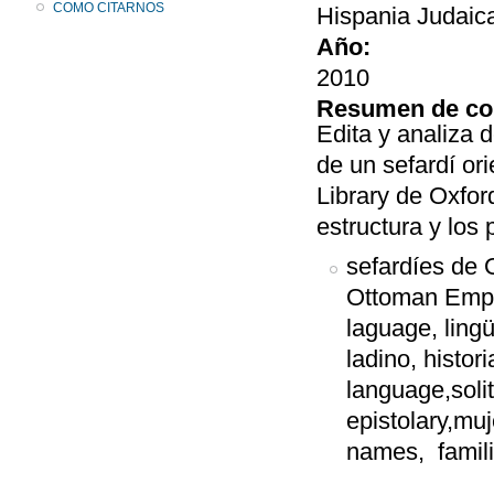
COMO CITARNOS
Hispania Judaica
Año:
2010
Resumen de co
Edita y analiza d
de un sefardí or
Library de Oxford
estructura y los 
sefardíes de 
Ottoman Empir
laguage, ling
ladino, histor
language,solit
epistolary,mu
names, famili