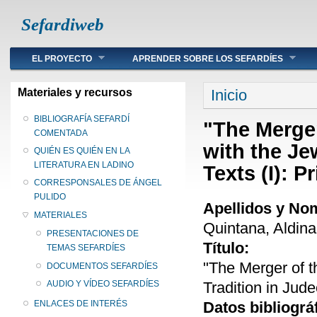
Sefardiweb
Main menu
EL PROYECTO
APRENDER SOBRE LOS SEFARDÍES
Se encuentra ust
Materiales y recursos
Inicio
BIBLIOGRAFÍA SEFARDÍ
"The Merger
COMENTADA
with the Je
QUIÉN ES QUIÉN EN LA
LITERATURA EN LADINO
Texts (I): P
CORRESPONSALES DE ÁNGEL
PULIDO
Apellidos y No
MATERIALES
Quintana, Aldina
PRESENTACIONES DE
Título:
TEMAS SEFARDÍES
"The Merger of t
DOCUMENTOS SEFARDÍES
Tradition in Jude
AUDIO Y VÍDEO SEFARDÍES
Datos bibliográ
ENLACES DE INTERÉS