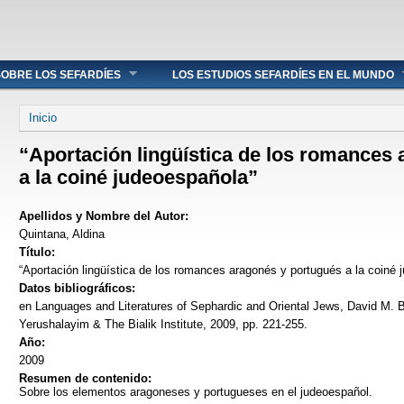
OBRE LOS SEFARDÍES
LOS ESTUDIOS SEFARDÍES EN EL MUNDO
Se encuentra usted aquí
Inicio
“Aportación lingüística de los romances
a la coiné judeoespañola”
Apellidos y Nombre del Autor:
Quintana, Aldina
Título:
“Aportación lingüística de los romances aragonés y portugués a la coiné 
Datos bibliográficos:
en Languages and Literatures of Sephardic and Oriental Jews, David M. B
Yerushalayim & The Bialik Institute, 2009, pp. 221-255.
Año:
2009
Resumen de contenido:
Sobre los elementos aragoneses y portugueses en el judeoespañol.