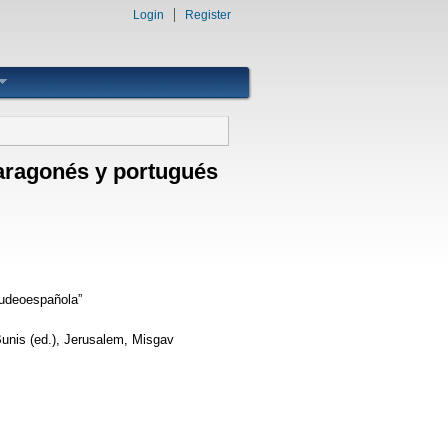
Login
Register
 aragonés y portugués
judeoespañola”
unis (ed.), Jerusalem, Misgav