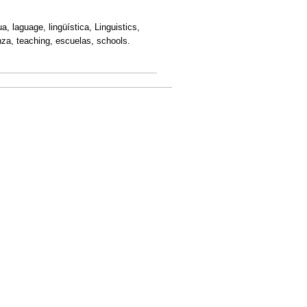
.
a, laguage, lingüística, Linguistics,
nza, teaching, escuelas, schools.