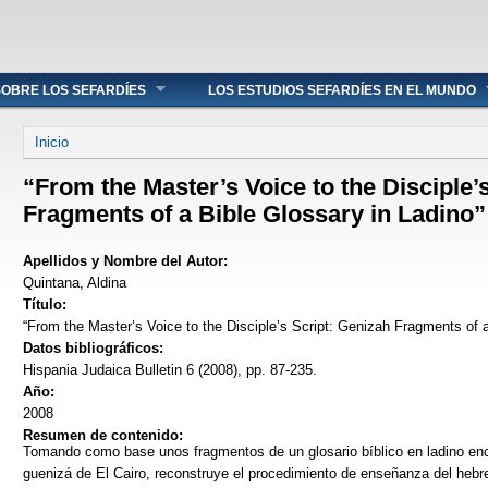
OBRE LOS SEFARDÍES
LOS ESTUDIOS SEFARDÍES EN EL MUNDO
Se encuentra usted aquí
Inicio
“From the Master’s Voice to the Disciple’
Fragments of a Bible Glossary in Ladino”
Apellidos y Nombre del Autor:
Quintana, Aldina
Título:
“From the Master’s Voice to the Disciple’s Script: Genizah Fragments of a
Datos bibliográficos:
Hispania Judaica Bulletin 6 (2008), pp. 87-235.
Año:
2008
Resumen de contenido:
Tomando como base unos fragmentos de un glosario bíblico en ladino en
guenizá de El Cairo, reconstruye el procedimiento de enseñanza del hebre