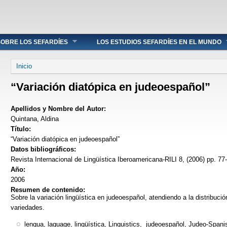
OBRE LOS SEFARDÍES
LOS ESTUDIOS SEFARDÍES EN EL MUNDO
Se encuentra usted aquí
Inicio
“Variación diatópica en judeoespañol”
Apellidos y Nombre del Autor:
Quintana, Aldina
Título:
“Variación diatópica en judeoespañol”
Datos bibliográficos:
Revista Internacional de Lingüística Iberoamericana-RILI 8, (2006) pp. 77
Año:
2006
Resumen de contenido:
Sobre la variación lingüística en judeoespañol, atendiendo a la distribució
variedades.
lengua, laguage, lingüística, Linguistics, judeoespañol, Judeo-Spanish