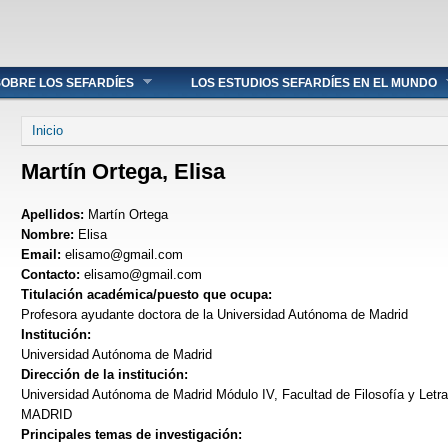
OBRE LOS SEFARDÍES
LOS ESTUDIOS SEFARDÍES EN EL MUNDO
Se encuentra usted aquí
Inicio
Martín Ortega, Elisa
Apellidos:
Martín Ortega
Nombre:
Elisa
Email:
elisamo@gmail.com
Contacto:
elisamo@gmail.com
Titulación académica/puesto que ocupa:
Profesora ayudante doctora de la Universidad Autónoma de Madrid
Institución:
Universidad Autónoma de Madrid
Dirección de la institución:
Universidad Autónoma de Madrid Módulo IV, Facultad de Filosofía y Let
MADRID
Principales temas de investigación: