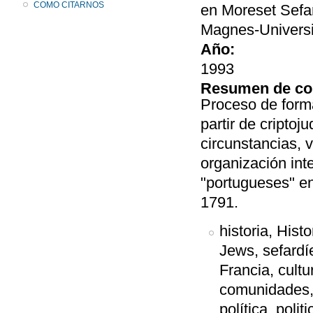
COMO CITARNOS
en Moreset Sefar
Magnes-Universid
Año:
1993
Resumen de co
Proceso de form
partir de cripto
circunstancias, v
organización int
"portugueses" en
1791.
historia, Hist
Jews, sefardí
Francia, cultu
comunidades, J
política, poli