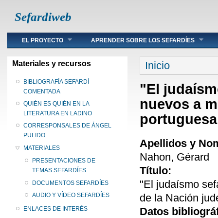
Sefardiweb
Main menu
EL PROYECTO
APRENDER SOBRE LOS SEFARDÍES
Se encuentra ust
Materiales y recursos
Inicio
BIBLIOGRAFÍA SEFARDÍ
"El judaísm
COMENTADA
nuevos a m
QUIÉN ES QUIÉN EN LA
LITERATURA EN LADINO
portuguesa
CORRESPONSALES DE ÁNGEL
PULIDO
Apellidos y No
MATERIALES
Nahon, Gérard
PRESENTACIONES DE
Título:
TEMAS SEFARDÍES
"El judaísmo sef
DOCUMENTOS SEFARDÍES
de la Nación jud
AUDIO Y VÍDEO SEFARDÍES
Datos bibliográ
ENLACES DE INTERÉS