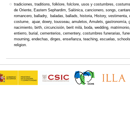
tradiciones, traditions, folklore, folclore, usos y costumbres, costums,
de Oriente, Eastern Sephardim, Salónica, cancionero, songs, cantare
romancero, balladry, baladas, ballads, historia, History, vestimenta,
costume, ajuar, dowry, tousseau, amuletos, Amulets, gastronomía, gas
nacimiento, birth, circuncisión, berit milá, boda, wedding, matrimoni
entierro, burial, cementerios, cementery, costumbres funerarias, fun
mourning, endechas, dirges, enseñanza, teaching, escuelas, schools, f
religion.