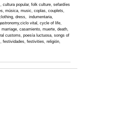
 cultura popular, folk culture, sefardíes
s, música, music, coplas, couplets,
 clothing, dress, indumentaria,
tronomy,ciclo vital, cycle of life,
o, marriage, casamiento, muerte, death,
eral customs, poesía luctuosa, songs of
estividades, festivities, religión,