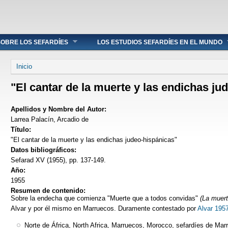
OBRE LOS SEFARDÍES
LOS ESTUDIOS SEFARDÍES EN EL MUNDO
Se encuentra usted aquí
Inicio
"El cantar de la muerte y las endichas ju
Apellidos y Nombre del Autor:
Larrea Palacín, Arcadio de
Título:
"El cantar de la muerte y las endichas judeo-hispánicas"
Datos bibliográficos:
Sefarad XV (1955), pp. 137-149.
Año:
1955
Resumen de contenido:
Sobre la endecha que comienza "Muerte que a todos convidas"
(La muert
Alvar y por él mismo en Marruecos. Duramente contestado por
Alvar 195
Norte de África, North Africa, Marruecos, Morocco, sefardíes de Ma