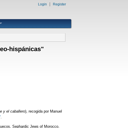
Login
Register
deo-hispánicas"
e y el caballero
), recogida por Manuel
7
.
rruecos, Sephardic Jews of Morocco,