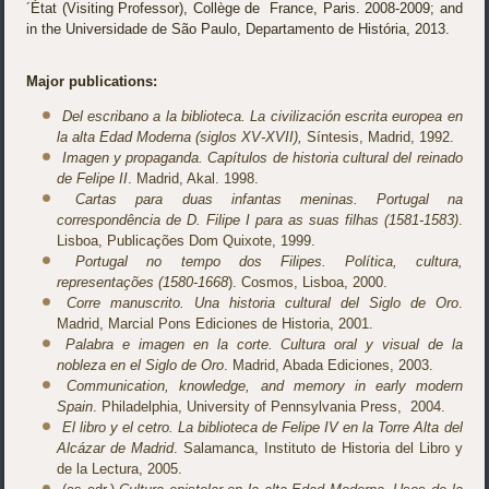
´État (Visiting Professor), Collège de France, Paris. 2008-2009; and
in the Universidade de São Paulo, Departamento de História, 2013.
Major publications:
Del escribano a la biblioteca. La civilización escrita europea en
la alta Edad Moderna (siglos XV-XVII),
Síntesis, Madrid, 1992.
Imagen y propaganda. Capítulos de historia cultural del reinado
de Felipe II
. Madrid, Akal. 1998.
Cartas para duas infantas meninas. Portugal na
correspondência de D. Filipe I para as suas filhas (1581-1583)
.
Lisboa, Publicações Dom Quixote, 1999.
Portugal no tempo dos Filipes. Política, cultura,
representações (1580-1668
). Cosmos, Lisboa, 2000.
Corre manuscrito. Una historia cultural del Siglo de Oro
.
Madrid, Marcial Pons Ediciones de Historia, 2001.
Palabra e imagen en la corte. Cultura oral y visual de la
nobleza en el Siglo de Oro
. Madrid, Abada Ediciones, 2003.
Communication, knowledge, and memory in early modern
Spain
. Philadelphia, University of Pennsylvania Press, 2004.
El libro y el cetro. La biblioteca de Felipe IV en la Torre Alta del
Alcázar de Madrid
. Salamanca, Instituto de Historia del Libro y
de la Lectura, 2005.