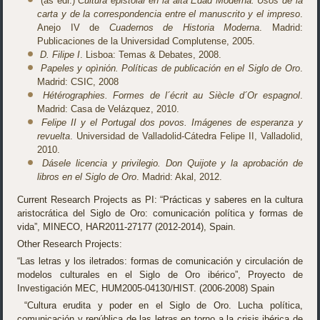
(as edr.)
Cultura epistolar en la alta Edad Moderna. Usos de la
carta y de la correspondencia entre el manuscrito y el impreso
.
Anejo IV de
Cuadernos de Historia Moderna
. Madrid:
Publicaciones de la Universidad Complutense, 2005.
D. Filipe I
. Lisboa: Temas & Debates, 2008.
Papeles y opìnión. Políticas de publicación en el Siglo de Oro
.
Madrid: CSIC, 2008
Hétérographies. Formes de l´écrit au Siècle d´Or espagnol
.
Madrid: Casa de Velázquez, 2010.
Felipe II y el Portugal dos povos. Imágenes de esperanza y
revuelta
. Universidad de Valladolid-Cátedra Felipe II, Valladolid,
2010.
Dásele licencia y privilegio. Don Quijote y la aprobación de
libros en el Siglo de Oro
. Madrid: Akal, 2012.
Current Research Projects as PI: “Prácticas y saberes en la cultura
aristocrática del Siglo de Oro: comunicación política y formas de
vida”, MINECO, HAR2011-27177 (2012-2014), Spain.
Other Research Projects:
“Las letras y los iletrados: formas de comunicación y circulación de
modelos culturales en el Siglo de Oro ibérico”, Proyecto de
Investigación MEC, HUM2005-04130/HIST. (2006-2008) Spain
“Cultura erudita y poder en el Siglo de Oro. Lucha política,
comunicación y república de las letras en torno a la crisis ibérica de