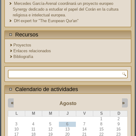
Mercedes García-Arenal coordinará un proyecto europeo
Synergy dedicado a estudiar el papel del Corán en la cultura
religiosa e intelectual europea.
DH expert for "The European Qur'an"
Recursos
Proyectos
Enlaces relacionados
Bibliografía
Formulario de búsqueda
Calendario de actividades
«
»
Agosto
L
M
M
J
V
S
D
1
2
3
4
5
6
7
8
9
10
11
12
13
14
15
16
17
18
19
20
21
22
23