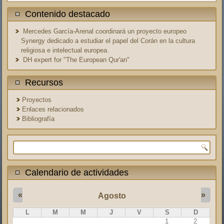
Contenido destacado
Mercedes García-Arenal coordinará un proyecto europeo
Synergy dedicado a estudiar el papel del Corán en la cultura
religiosa e intelectual europea.
DH expert for "The European Qur'an"
Recursos
Proyectos
Enlaces relacionados
Bibliografía
Formulario de búsqueda
Calendario de actividades
«
»
Agosto
L
M
M
J
V
S
D
1
2