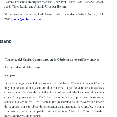
Pastore, Fernando Rodríguez Mediano, Joan-Pau Rubiés, Jean-Frédéric Schaub,
Jesús Téllez Rubio, and Antonio Urquízar-Herrera.
No registration fee is required. Please confirm attendance before January 10th,
2019 (
)
corpi@cchs.csic.es
nzano
"La corte del Califa. Cuatro años en la Córdoba de los califas y omeyas"
Autor: Eduardo Manzano
Sinopsis:
Durante la segunda mitad del siglo x, el califato de Córdoba se convirtió en la
mayor potencia política y cultural de Occidente. Lugar de visita de embajadas y
comerciantes llegados desde todos los confines del Mediterráneo, al-Andalus
conoció un gran esplendor. El cénit de esa supremacía se produjo en tiempos del
califa al-Ḥakam II (961-976), famoso por poseer una de las mayores bibliotecas
de la época, por sus obras de ampliación de la mezquita de Córdoba, y por la
suntuosidad de la ciudad palatina en la que vivió, Madīnat al-Zahrāʼ, situada a
pocos kilómetros de la capital.