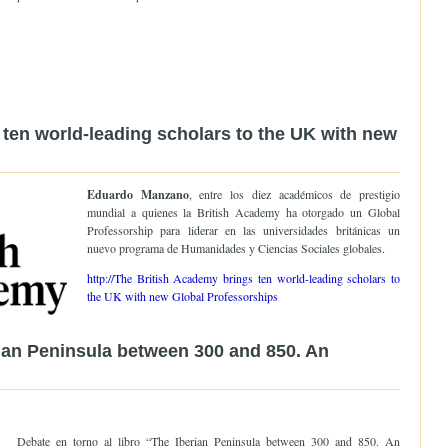
ten world-leading scholars to the UK with new
Eduardo Manzano
, entre los diez académicos de prestigio
mundial a quienes la British Academy ha otorgado un Global
Professorship para liderar en las universidades británicas un
nuevo programa de Humanidades y Ciencias Sociales globales.
http://The British Academy brings ten world-leading scholars to
the UK with new Global Professorships
rian Peninsula between 300 and 850. An
Debate en torno al libro “The Iberian Peninsula between 300 and 850. An