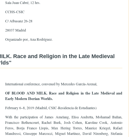
Sala Juan Cabré, 12 hrs.
CCHS-CSIC
C/ Albasanz 26-28
28037 Madrid
Organizado por, Ana Rodríguez.
K. Race and Religion in the Late Medieval
rlds"
International conference, convened by Mercedes García-Arenal,
OF BLOOD AND MILK. Race and Religion in the Late Medieval and
Early Modern Iberian Worlds.
February 6–8, 2019 (Madrid, CSIC-Residencia de Estudiantes)
With the participation of James Amelang, Elisa Andretta, Mohamad Ballan,
Francisco Bethencourt, Rachel Burk, Josh Cohen, Karoline Cook, Antonio
Feros, Borja Franco Llopis, Max Hering Torres, Maurice Kriegel, Rafael
Mandressi, Giuseppe Marcocci, Miguel Martínez, David Nirenberg, Stefania