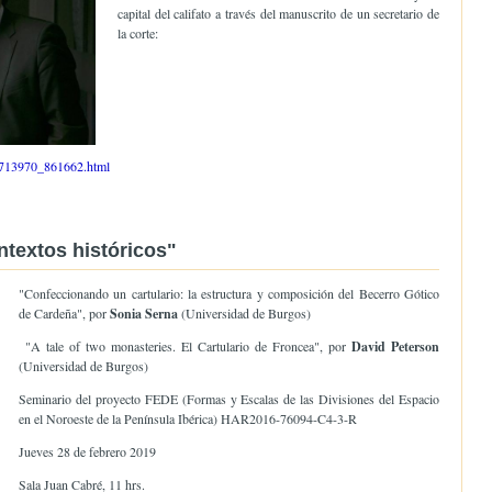
capital del califato a través del manuscrito de un secretario de
la corte:
548713970_861662.html
ntextos históricos"
"Confeccionando un cartulario: la estructura y composición del Becerro Gótico
de Cardeña", por
Sonia Serna
(Universidad de Burgos)
"A tale of two monasteries. El Cartulario de Froncea", por
David Peterson
(Universidad de Burgos)
Seminario del proyecto FEDE (Formas y Escalas de las Divisiones del Espacio
en el Noroeste de la Península Ibérica) HAR2016-76094-C4-3-R
Jueves 28 de febrero 2019
Sala Juan Cabré, 11 hrs.