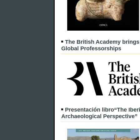
The British Academy brings 
Global Professorships
Presentación libro“The Ibe
Archaeological Perspective”