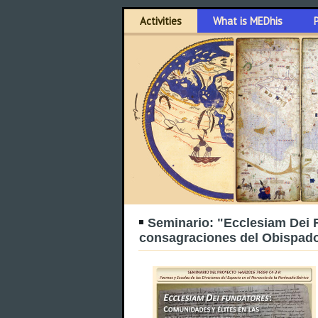
Activities
What is MEDhis
Seminario: "Ecclesiam Dei 
consagraciones del Obispado 