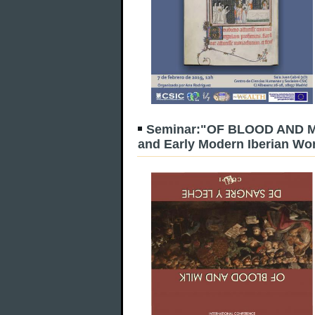
Seminar:"OF BLOOD AND MIL
and Early Modern Iberian Wo