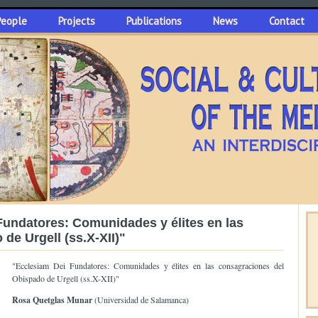
People
Projects
Publications
News
Contact
Fundatores: Comunidades y élites en las
de Urgell (ss.X-XII)"
"Ecclesiam Dei Fundatores: Comunidades y élites en las consagraciones del
Obispado de Urgell (ss.X-XII)"
Rosa Quetglas Munar
(Universidad de Salamanca)