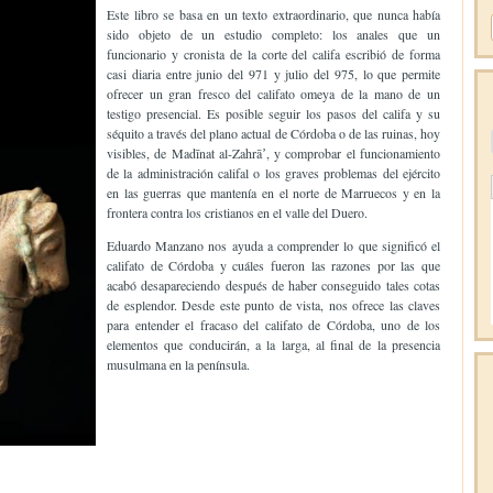
Este libro se basa en un texto extraordinario, que nunca había
sido objeto de un estudio completo: los anales que un
funcionario y cronista de la corte del califa escribió de forma
casi diaria entre junio del 971 y julio del 975, lo que permite
ofrecer un gran fresco del califato omeya de la mano de un
testigo presencial. Es posible seguir los pasos del califa y su
séquito a través del plano actual de Córdoba o de las ruinas, hoy
visibles, de Madīnat al-Zahrāʼ, y comprobar el funcionamiento
de la administración califal o los graves problemas del ejército
en las guerras que mantenía en el norte de Marruecos y en la
frontera contra los cristianos en el valle del Duero.
Eduardo Manzano nos ayuda a comprender lo que significó el
califato de Córdoba y cuáles fueron las razones por las que
acabó desapareciendo después de haber conseguido tales cotas
de esplendor. Desde este punto de vista, nos ofrece las claves
para entender el fracaso del califato de Córdoba, uno de los
elementos que conducirán, a la larga, al final de la presencia
musulmana en la península.