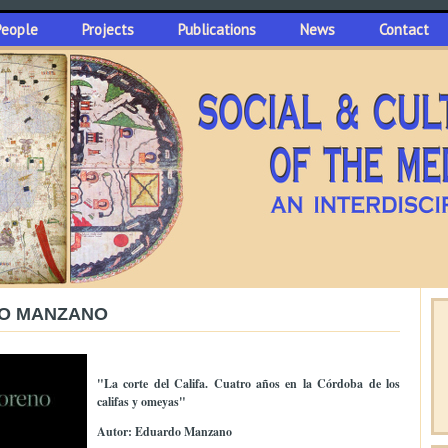
People
Projects
Publications
News
Contact
DO MANZANO
"La corte del Califa. Cuatro años en la Córdoba de los
califas y omeyas"
Autor: Eduardo Manzano