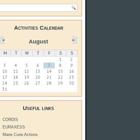
Search form
Activities Calendar
«
»
August
M
T
W
T
F
S
S
1
2
3
4
5
6
7
8
9
10
11
12
13
14
15
16
17
18
19
20
21
22
23
24
25
26
27
28
29
30
31
Useful links
CORDIS
EURAXESS
Marie Curie Actions