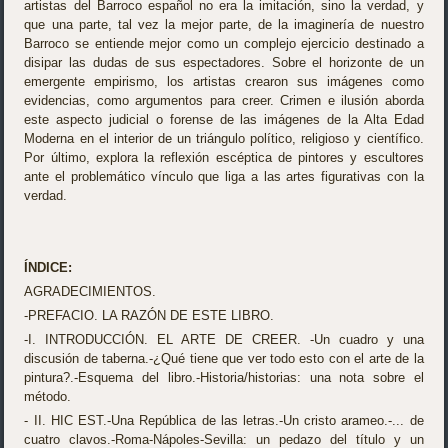
artistas del Barroco español no era la imitación, sino la verdad, y
que una parte, tal vez la mejor parte, de la imaginería de nuestro
Barroco se entiende mejor como un complejo ejercicio destinado a
disipar las dudas de sus espectadores. Sobre el horizonte de un
emergente empirismo, los artistas crearon sus imágenes como
evidencias, como argumentos para creer. Crimen e ilusión aborda
este aspecto judicial o forense de las imágenes de la Alta Edad
Moderna en el interior de un triángulo político, religioso y científico.
Por último, explora la reflexión escéptica de pintores y escultores
ante el problemático vínculo que liga a las artes figurativas con la
verdad.
ÍNDICE:
AGRADECIMIENTOS.
-PREFACIO. LA RAZÓN DE ESTE LIBRO.
-I. INTRODUCCIÓN. EL ARTE DE CREER. -Un cuadro y una
discusión de taberna.-¿Qué tiene que ver todo esto con el arte de la
pintura?.-Esquema del libro.-Historia/historias: una nota sobre el
método.
- II. HIC EST.-Una República de las letras.-Un cristo arameo.-... de
cuatro clavos.-Roma-Nápoles-Sevilla: un pedazo del título y un