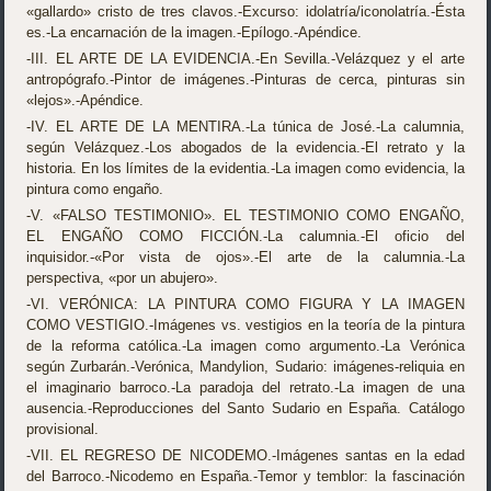
«gallardo» cristo de tres clavos.-Excurso: idolatría/iconolatría.-Ésta
es.-La encarnación de la imagen.-Epílogo.-Apéndice.
-III. EL ARTE DE LA EVIDENCIA.-En Sevilla.-Velázquez y el arte
antropógrafo.-Pintor de imágenes.-Pinturas de cerca, pinturas sin
«lejos».-Apéndice.
-IV. EL ARTE DE LA MENTIRA.-La túnica de José.-La calumnia,
según Velázquez.-Los abogados de la evidencia.-El retrato y la
historia. En los límites de la evidentia.-La imagen como evidencia, la
pintura como engaño.
-V. «FALSO TESTIMONIO». EL TESTIMONIO COMO ENGAÑO,
EL ENGAÑO COMO FICCIÓN.-La calumnia.-El oficio del
inquisidor.-«Por vista de ojos».-El arte de la calumnia.-La
perspectiva, «por un abujero».
-VI. VERÓNICA: LA PINTURA COMO FIGURA Y LA IMA­GEN
COMO VESTIGIO.-Imágenes vs. vestigios en la teoría de la pintura
de la reforma católica.-La imagen como argumento.-La Verónica
según Zurbarán.-Verónica, Mandylion, Sudario: imágenes-reliquia en
el ima­ginario barroco.-La paradoja del retrato.-La imagen de una
ausencia.-Reproducciones del Santo Sudario en España. Catálogo
pro­visional.
-VII. EL REGRESO DE NICODEMO.-Imágenes santas en la edad
del Barroco.-Nicodemo en España.-Temor y temblor: la fascinación