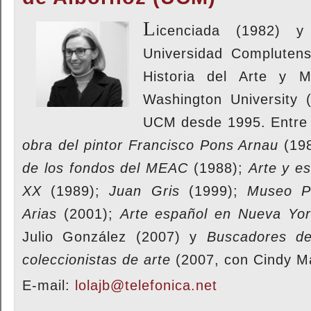
L
icenciada (1982) y
Universidad Compluten
Historia del Arte y 
Was
hington University 
UCM desde 1995. Entre 
obra del pintor Francisco Pons Arnau
(19
de los fondos del MEAC
(1988);
Arte y es
XX
(1989);
Juan Gris
(1999);
Museo Pi
Arias
(2001);
Arte español en Nueva Yo
Julio González (2007) y
Buscadores de
coleccionistas de arte
(2007, con Cindy M
E-mail:
lolajb@telefonica.net