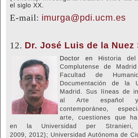
el siglo XX.
E-mail:
imurga@pdi.ucm.es
12.
Dr. José Luis de la Nue
Doctor en H
i
st
or
ia del
Complutense de Madrid 
Facultad de Humani
Documentación de la U
Madrid. Sus líneas de i
al
Arte español y
contemporáneo, espec
arte,
cuestiones que ha
en
la Universidad per Stranieri
2009,
2012);
Universidad Autónoma de Ci