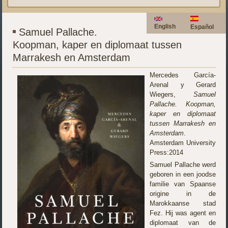
English
Español
Samuel Pallache.
Koopman, kaper en diplomaat tussen
Marrakesh en Amsterdam
Mercedes García-
Arenal y Gerard
Wiegers,
Samuel
Pallache. Koopman,
kaper en diplomaat
tussen Marrakesh en
Amsterdam
.
Amsterdam University
Press:2014
Samuel Pallache werd
geboren in een joodse
familie van Spaanse
origine in de
Marokkaanse stad
Fez. Hij was agent en
diplomaat van de