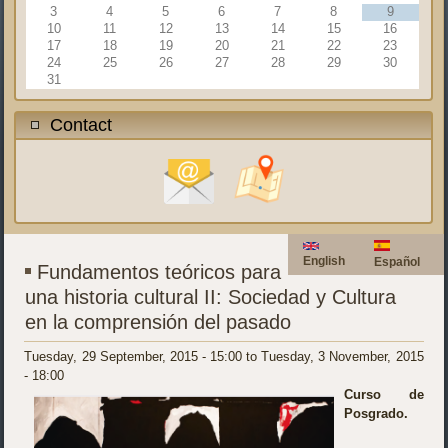
3
4
5
6
7
8
9
10
11
12
13
14
15
16
17
18
19
20
21
22
23
24
25
26
27
28
29
30
31
Contact
English
Español
Fundamentos teóricos para
una historia cultural II: Sociedad y Cultura
en la comprensión del pasado
Tuesday, 29 September, 2015 - 15:00
to
Tuesday, 3 November, 2015
- 18:00
Curso de
Posgrado.