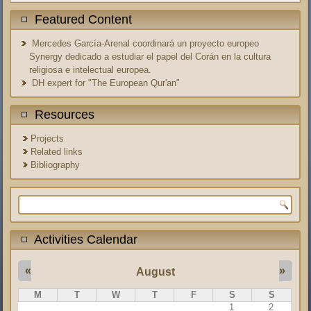
Featured Content
Mercedes García-Arenal coordinará un proyecto europeo
Synergy dedicado a estudiar el papel del Corán en la cultura
religiosa e intelectual europea.
DH expert for "The European Qur'an"
Resources
Projects
Related links
Bibliography
Search form
Activities Calendar
«
»
August
M
T
W
T
F
S
S
1
2