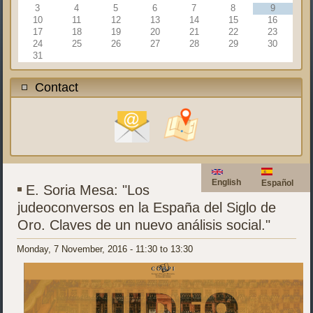
3
4
5
6
7
8
9
10
11
12
13
14
15
16
17
18
19
20
21
22
23
24
25
26
27
28
29
30
31
Contact
English
Español
E. Soria Mesa: "Los
judeoconversos en la España del Siglo de
Oro. Claves de un nuevo análisis social."
Monday, 7 November, 2016 -
11:30
to
13:30