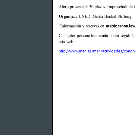
Aforo presencial: 30 plazas. Imprescindible r
Organiza:
UNED. Gerda Henkel Stiftung
Información y reservas en
arabic.canon.l
Cualquier persona interesada podrá seguir 
esta web
http://www.man.es/man/actividades/cong