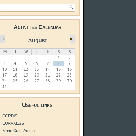
Search form
Activities Calendar
«
»
August
M
T
W
T
F
S
S
1
2
3
4
5
6
7
8
9
10
11
12
13
14
15
16
17
18
19
20
21
22
23
24
25
26
27
28
29
30
31
Useful links
CORDIS
EURAXESS
Marie Curie Actions