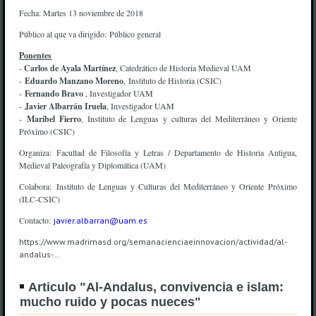
Fecha: Martes 13 noviembre de 2018
Público al que va dirigido: Público general
Ponentes
-
Carlos de Ayala Martínez
, Catedrático de Historia Medieval UAM
-
Eduardo Manzano Moreno
, Instituto de Historia (CSIC)
-
Fernando Bravo
, Investigador UAM
-
Javier Albarrán Iruela
, Investigador UAM
-
Maribel Fierro
, Instituto de Lenguas y culturas del Mediterráneo y Oriente
Próximo (CSIC)
Organiza: Facultad de Filosofía y Letras / Departamento de Historia Antigua,
Medieval Paleografía y Diplomática (UAM)
Colabora: Instituto de Lenguas y Culturas del Mediterráneo y Oriente Próximo
(ILC-CSIC)
Contacto:
javier.albarran@uam.es
https://www.madrimasd.org/semanacienciaeinnovacion/actividad/al-
andalus-...
Articulo "Al-Andalus, convivencia e islam:
mucho ruido y pocas nueces"