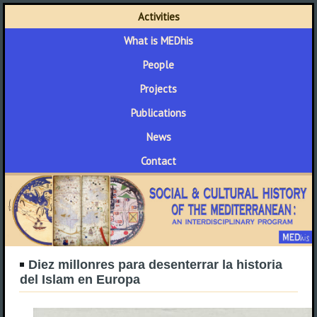
Activities
What is MEDhis
People
Projects
Publications
News
Contact
Diez millonres para desenterrar la historia
del Islam en Europa