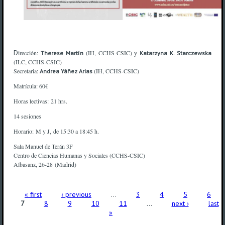
D
irección:
(IH, CCHS-CSIC) y
Therese Martín
Katarzyna K. Starczewska
(ILC, CCHS-CSIC)
Secretaria:
(IH, CCHS-CSIC)
Andrea Yáñez Arias
Matrícula: 60€
Horas lectivas: 21 hrs.
14 sesiones
Horario: M y J, de 15:30 a 18:45 h.
Sala Manuel de Terán 3F
Centro de Ciencias Humanas y Sociales (CCHS-CSIC)
Albasanz, 26-28 (Madrid)
Pages
« first
‹ previous
…
3
4
5
6
7
8
9
10
11
…
next ›
last
»