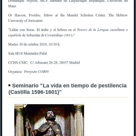
Dominique Neyrod, MCF habilitée en Linguistique hispanique, Université du
Mans
Or Hasson, Postdoc. fellow at the Mandel Scholion Center, The Hebrew
University of Jerusalem
"Lidiar con fieras. El árabe y el hebreo en el
Tesoro de la Lengua castellana o
española
de Sebastián de Covarrubias (1611)"
Martes 30 de octubre 2018, 10:30 h.
Sala 0E18 Menéndez Pidal
CCHS-CSIC, C/ Albasanz 26-28, 28037 Madrid
Organiza: Proyecto
CORPI
Seminario "La vida en tiempo de pestilencia
(Castilla 1596-1601)"