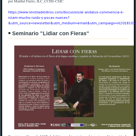
por Maribel Fierro, ILC_CCHS-CSIC
https://www.revistadelibros.com/discusion/al-andalus-convivencia-e-
islam-mucho-ruido-y-pocas-nueces?
&utm_source=newsletter&utm_medium=email&utm_campaign=nl2018101
Seminario "Lidiar con Fieras"