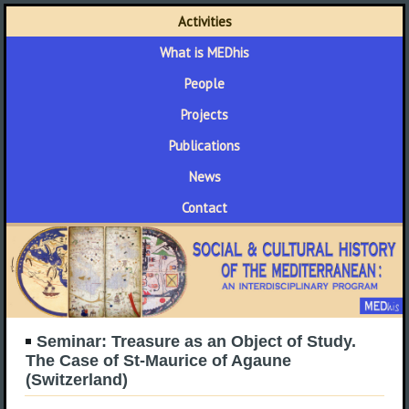
Activities
What is MEDhis
People
Projects
Publications
News
Contact
Seminar: Treasure as an Object of Study.
The Case of St-Maurice of Agaune
(Switzerland)