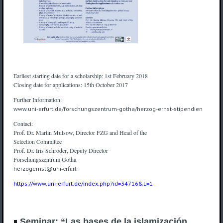
Earliest starting date for a scholarship: 1st February 2018
Closing date for applications: 15th October 2017
Further Information:
www.uni-erfurt.de/forschungszentrum-gotha/herzog-ernst-stipendien
Contact:
Prof. Dr. Martin Mulsow, Director FZG and Head of the
Selection Committee
Prof. Dr. Iris Schröder, Deputy Director
Forschungszentrum Gotha
-erfurt.
herzogernst@uni
https://www.uni-erfurt.de/index.php?id=34716&L=1
Seminar: “Las bases de la islamización