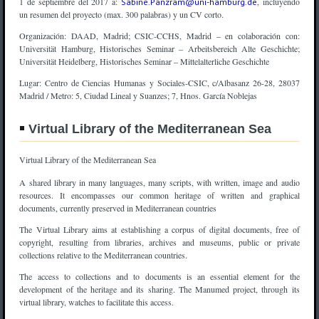
(link sends e-
1 de septiembre del 2017 a:
, incluyendo
Sabine.Panzram@uni-hamburg.de
mail)
un resumen del proyecto (max. 300 palabras) y un CV corto.
Organización: DAAD, Madrid; CSIC-CCHS, Madrid – en colaboración con:
Universität Hamburg, Historisches Seminar – Arbeitsbereich Alte Geschichte;
Universität Heidelberg, Historisches Seminar – Mittelalterliche Geschichte
Lugar: Centro de Ciencias Humanas y Sociales-CSIC, c/Albasanz 26-28, 28037
Madrid / Metro: 5, Ciudad Lineal y Suanzes; 7, Hnos. García Noblejas
Virtual Library of the Mediterranean Sea
Virtual Library of the Mediterranean Sea
A shared library in many languages, many scripts, with written, image and audio
resources. It encompasses our common heritage of written and graphical
documents, currently preserved in Mediterranean countries
The Virtual Library aims at establishing a corpus of digital documents, free of
copyright, resulting from libraries, archives and museums, public or private
collections relative to the Mediterranean countries.
The access to collections and to documents is an essential element for the
development of the heritage and its sharing. The Manumed project, through its
virtual library, watches to facilitate this access.