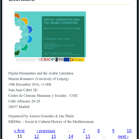
Digital Humanities and the Arabic Literatura
Maxim Romanov (University of Leipzig)
19th December 2016, 11:00h
Sala Juan Cabré 2D
Centro de Ciencias Humanas y Sociales - CSIC
Calle Albasanz 26-28
28037 Madrid
Organised by Aurora González & Jan Thiele
MEDhis – Social & Cultural History of the Mediterranean
Pages
« first
‹ previous
…
7
8
9
10
11
12
13
14
15
…
next ›