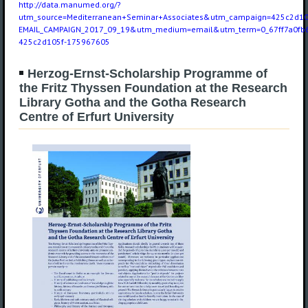
http://data.manumed.org/?
utm_source=Mediterranean+Seminar+Associates&utm_campaign=425c2d10
EMAIL_CAMPAIGN_2017_09_19&utm_medium=email&utm_term=0_67ff7a0fb
425c2d105f-175967605
Herzog-Ernst-Scholarship Programme of
the Fritz Thyssen Foundation at the Research
Library Gotha and the Gotha Research
Centre of Erfurt University